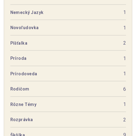
1
Nemecký Jazyk
1
Novoľudovka
2
Píšťalka
1
Príroda
1
Prírodoveda
6
Rodičom
1
Rôzne Témy
2
Rozprávka
9
Škôlka