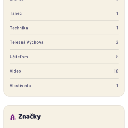
1
Tanec
1
Technika
3
Telesná Výchova
5
Učiteľom
18
Video
1
Vlastiveda
Značky