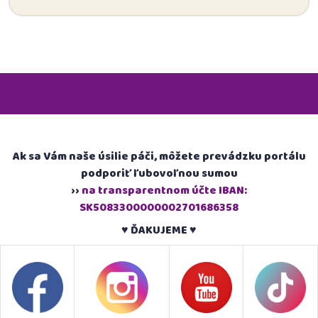
Ak sa Vám naše úsilie páči, môžete prevádzku portálu
podporiť ľubovoľnou sumou
››
na transparentnom účte IBAN:
SK5083300000002701686358
♥ ĎAKUJEME ♥