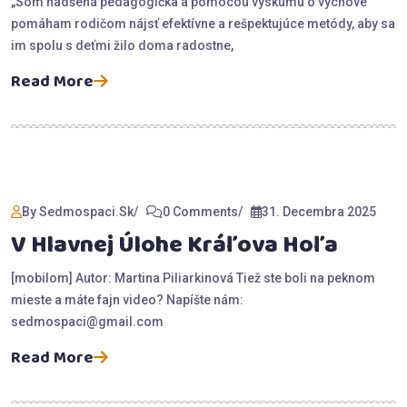
„Som nadšená pedagogička a pomocou výskumu o výchove
pomáham rodičom nájsť efektívne a rešpektujúce metódy, aby sa
im spolu s deťmi žilo doma radostne,
Read More
By Sedmospaci.sk
0 Comments
31. Decembra 2025
V Hlavnej Úlohe Kráľova Hoľa
[mobilom] Autor: Martina Piliarkinová Tiež ste boli na peknom
mieste a máte fajn video? Napíšte nám:
sedmospaci@gmail.com
Read More