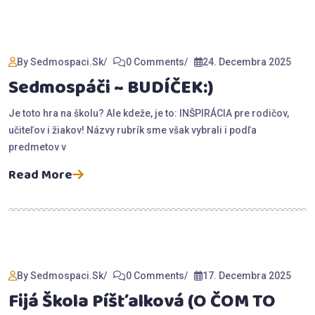
By Sedmospaci.sk
0 Comments
24. Decembra 2025
Sedmospáči ~ BUDÍČEK:)
Je toto hra na školu? Ale kdeže, je to: INŠPIRÁCIA pre rodičov,
učiteľov i žiakov! Názvy rubrík sme však vybrali i podľa
predmetov v
Read More
By Sedmospaci.sk
0 Comments
17. Decembra 2025
Fijá Škola Píšťalková (O ČOM TO