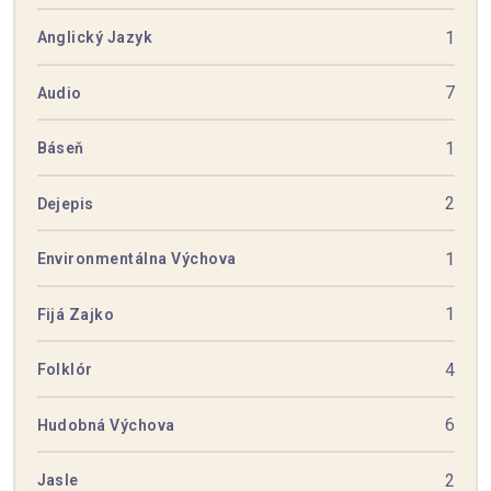
1
Anglický Jazyk
7
Audio
1
Báseň
2
Dejepis
1
Environmentálna Výchova
1
Fijá Zajko
4
Folklór
6
Hudobná Výchova
2
Jasle