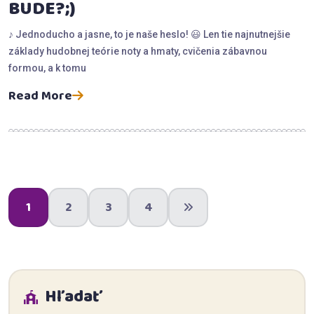
BUDE?;)
♪ Jednoducho a jasne, to je naše heslo! 😃 Len tie najnutnejšie
základy hudobnej teórie noty a hmaty, cvičenia zábavnou
formou, a k tomu
Read More
1
2
3
4
Hľadať