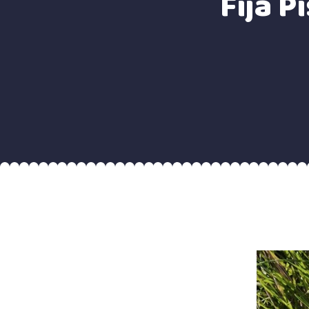
Fijá P