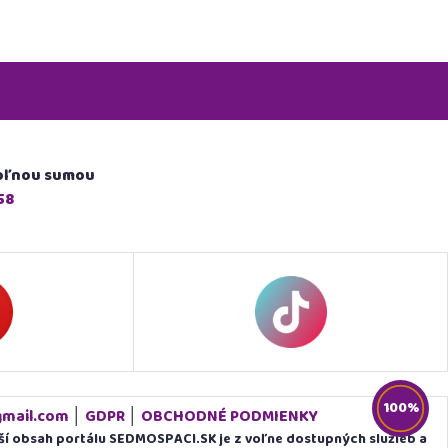
voľnou sumou
58
100%
mail.com
│
GDPR
│
OBCHODNÉ PODMIENKY
lší obsah portálu SEDMOSPACI.SK je z voľne dostupných služieb a