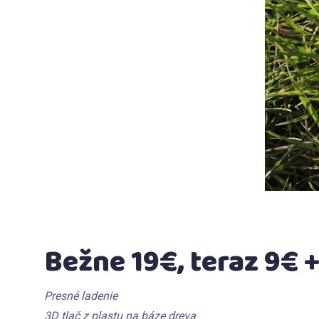
Bežne 19€, teraz 9€ 
Presné ladenie
3D tlač z plastu na báze dreva