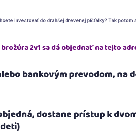
echcete investovať do drahšej drevenej píšťalky? Tak potom 
 brožúra 2v1 sa dá objednať na tejto adr
alebo bankovým prevodom, na d
u objedná, dostane prístup k dvo
deti)