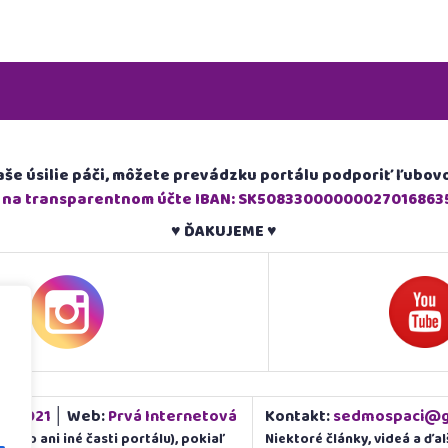
aše úsilie páči, môžete prevádzku portálu podporiť ľubo
›
na transparentnom účte IBAN: SK50833000000027016863
♥ ĎAKUJEME ♥
ku 2021
│ Web:
Prvá Internetová
Kontakt:
sedmospaci@g
ideo ani iné časti portálu), pokiaľ
Niektoré články, videá a ďa