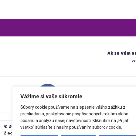
Ak sa Vám n
›
Vážime si vaše súkromie
Súbory cookie používame na zlepšenie vášho zážitku z
prehliadania, poskytovanie prispôsobených reklám alebo
obsahu a analýzu našej návštevnosti. Kliknutím na „Prijať
© 2025 SEDMOSPÁČI & AUTORI │
Na YouTube založené v ro
všetko“ súhlasíte s naším používaním súborov cookie.
Žiadna časť autorských materiálov týchto stránok (články, audio, v