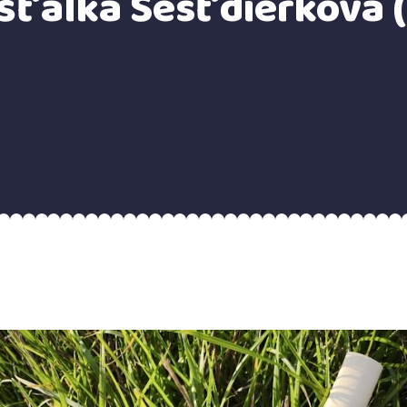
íšťalka Šesťdierková 