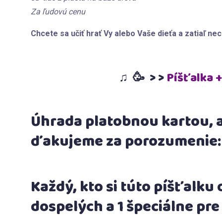
Za ľudovú cenu
Chcete sa učiť hrať Vy alebo Vaše dieťa a zatiaľ n
♫ 🥳 > >
Píšťalka +
Úhrada platobnou kartou, 
ďakujeme za porozumenie:
Každý, kto si túto píšťalk
dospelých a 1 špeciálne pre 