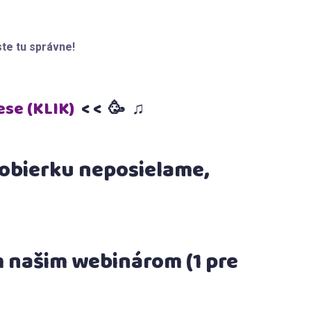
ste tu správne!
ese (KLIK)
< < 🥳 ♫
obierku neposielame,
m našim webinárom (1 pre