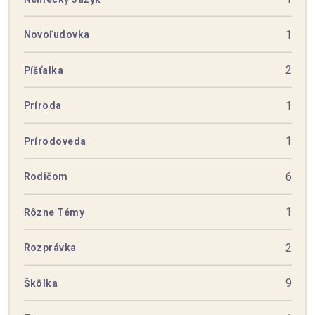
1
Novoľudovka
2
Píšťalka
1
Príroda
1
Prírodoveda
6
Rodičom
1
Rôzne Témy
2
Rozprávka
9
Škôlka