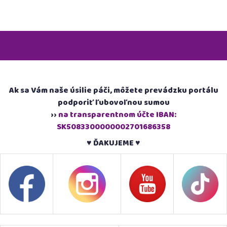
Ak sa Vám naše úsilie páči, môžete prevádzku portálu
podporiť ľubovoľnou sumou
››
na transparentnom účte IBAN:
SK5083300000002701686358
♥ ĎAKUJEME ♥