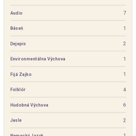
7
Audio
1
Báseň
2
Dejepis
1
Environmentálna Výchova
1
Fijá Zajko
4
Folklór
6
Hudobná Výchova
2
Jasle
1
Nemecký Jazyk