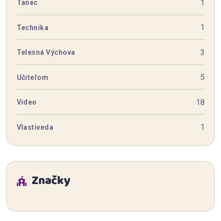
1
Tanec
1
Technika
3
Telesná Výchova
5
Učiteľom
18
Video
1
Vlastiveda
Značky