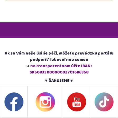
Ak sa Vám naše úsilie páči, môžete prevádzku portálu
podporiť ľubovoľnou sumou
››
na transparentnom účte IBAN:
SK5083300000002701686358
♥ ĎAKUJEME ♥