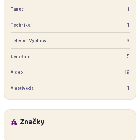
1
Tanec
1
Technika
3
Telesná Výchova
5
Učiteľom
18
Video
1
Vlastiveda
Značky