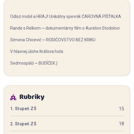
Odlož mobil a HRAJ! Unikátny spevník ČAROVNÁ PÍŠŤALKA
Rande s Relkom ~ dokumentárny film o Aurelovi Stodolovi
Simona Chicevič ~ RODIČOVSTVO BEZ KRIKU
V hlavnej úlohe Kráľova hoľa
Sedmospáči ~ BUDÍČEK:)
Rubriky
15
1. Stupeň ZŠ
18
2. Stupeň ZŠ