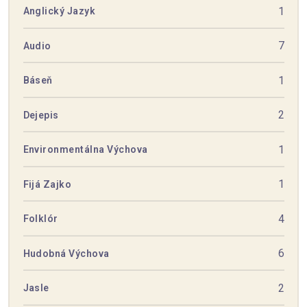
1
Anglický Jazyk
7
Audio
1
Báseň
2
Dejepis
1
Environmentálna Výchova
1
Fijá Zajko
4
Folklór
6
Hudobná Výchova
2
Jasle