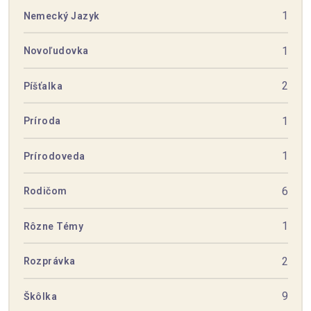
1
Nemecký Jazyk
1
Novoľudovka
2
Píšťalka
1
Príroda
1
Prírodoveda
6
Rodičom
1
Rôzne Témy
2
Rozprávka
9
Škôlka