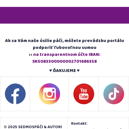
Ak sa Vám naše úsilie páči, môžete prevádzku portálu
podporiť ľubovoľnou sumou
››
na transparentnom účte IBAN:
SK5083300000002701686358
♥ ĎAKUJEME ♥
Kontakt:
© 2025 SEDMOSPÁČI & AUTORI