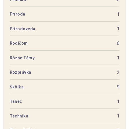
1
Príroda
1
Prírodoveda
6
Rodičom
1
Rôzne Témy
2
Rozprávka
9
Škôlka
1
Tanec
1
Technika