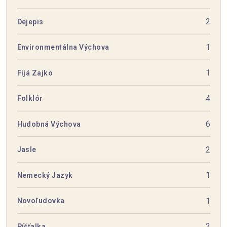
2
Dejepis
1
Environmentálna Výchova
1
Fijá Zajko
4
Folklór
6
Hudobná Výchova
2
Jasle
1
Nemecký Jazyk
1
Novoľudovka
2
Píšťalka