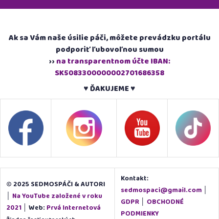
Ak sa Vám naše úsilie páči, môžete prevádzku portálu
podporiť ľubovoľnou sumou
››
na transparentnom účte IBAN:
SK5083300000002701686358
♥ ĎAKUJEME ♥
Kontakt:
© 2025 SEDMOSPÁČI & AUTORI
sedmospaci@gmail.com
│
│
Na YouTube založené v roku
GDPR
│
OBCHODNÉ
2021
│ Web:
Prvá Internetová
PODMIENKY