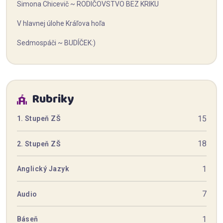
Simona Chicevič ~ RODIČOVSTVO BEZ KRIKU
V hlavnej úlohe Kráľova hoľa
Sedmospáči ~ BUDÍČEK:)
Rubriky
15
1. Stupeň ZŠ
18
2. Stupeň ZŠ
1
Anglický Jazyk
7
Audio
1
Báseň