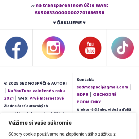
››
na transparentnom účte IBAN:
SK5083300000002701686358
♥ ĎAKUJEME ♥
Kontakt:
© 2025 SEDMOSPÁČI & AUTORI
sedmospaci@gmail.com
│
│
Na YouTube založené v roku
GDPR
│
OBCHODNÉ
2021
│ Web:
Prvá Internetová
PODMIENKY
Žiadna časť autorských
Niektoré články, videá a ďalší
materiálov týchto stránok (články,
obsah portálu SEDMOSPACI.SK
audio, video ani iné časti portálu),
Vážime si vaše súkromie
je z voľne dostupných služieb
pokiaľ nie je uvedené inak, nesmie
a zdrojov. Dbáme o zachovanie
Súbory cookie používame na zlepšenie vášho zážitku z
byť kopírovaná ani inak