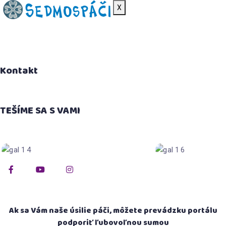
X
Svoje tipy na doplnenie obsahu portálu, či ako
spolupracovať, nám prosím posielajte na e-mail:
Kontakt
sedmospaci@gmail.com
TEŠÍME SA S VAMI
Ak sa Vám naše úsilie páči, môžete prevádzku portálu
podporiť ľubovoľnou sumou